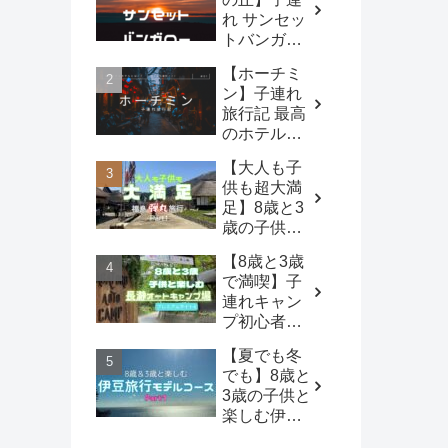
れ サンセッ
トバンガロ
ー利用レポ
【ホーチミ
ート
ン】子連れ
旅行記 最高
のホテルと
最高の観光
【大人も子
スポット
供も超大満
足】8歳と3
歳の子供と
楽しむ福島
【8歳と3歳
旅行 Part1
で満喫】子
連れキャン
プ初心者向
けキャンプ
【夏でも冬
場 長瀞オー
でも】8歳と
トキャンプ
3歳の子供と
場編 プレミ
楽しむ伊豆
アムサイト4
旅行 モデル